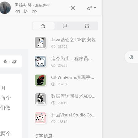
男孩别哭
- 海龟先生
3
世界赠予我的
王菲
4
歌曲：上春山 (Live)
魏晨 / 魏大勋 / 白敬亭
热
最
随
5
当你孤单你会想起谁
张栋梁
门
新
机
6
下一个天亮
郭静
文
评
文
Java基础之JDK的安装
章
论
章
7
忽然之间
莫文蔚
浏
38702
览
8
奢香夫人
凤凰传奇
次
迄今为止，程序员最佳输入法非Rime莫属
：
数:
9
西厢
后弦
浏
26285
览
10
男孩别哭
海龟先生
次
C#-WinForms实现手写板
数:
浏
25232
多月
览
次
数据库访问技术ADO.NET
，每个
数:
浏
20419
我们做
览
次
开启Visual Studio Code编写jQuery语法提示
数:
浏
18312
览
次
在两个
博客信息
数: