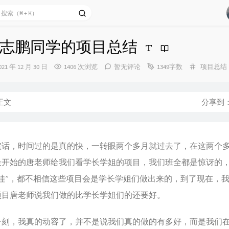
志鹏同学的项目总结
发
分
021 年 12 月 30 日
1406 次浏览
暂无评论
1349字数
项目总结
布
类：
时
间：
正文
分享到
，时间过的是真的快，一转眼两个多月就过去了，在这两个
最开始的唐老师给我们看学长学姐的项目，我们班全都是惊讶的
“哇”，都不相信这些项目会是学长学姐们做出来的，到了现在，
项目唐老师说我们做的比学长学姐们的还要好。
，我真的动容了，并不是说我们真的做的有多好，而是我们