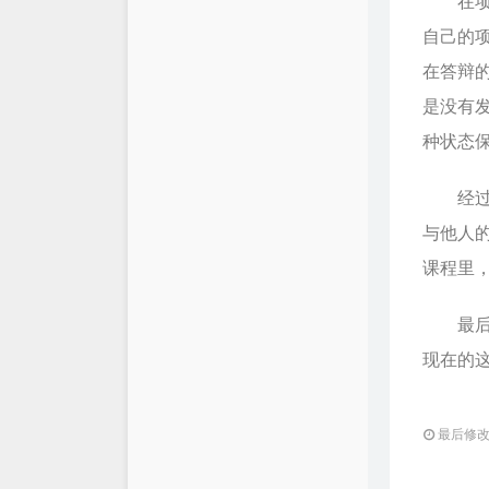
在项目
自己的
在答辩
是没有
种状态
经过这
与他人
课程里
最后，
现在的
最后修改：2