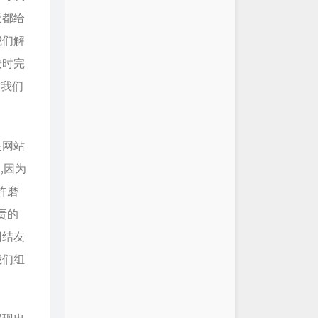
天都给
我们解
按时完
对我们
是网站
,因为
杵磨
责的
团结友
我们组