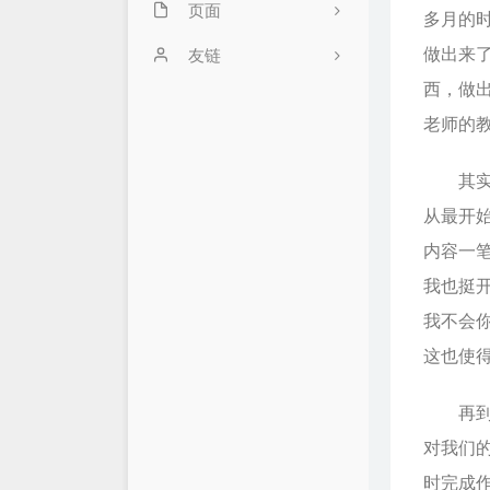
日常
页面
多月的
做出来
软件开发
留言板
友链
西，做
友情链接
口袋刷题
18
老师的
优秀项目展
6
其实回
2
从最开
内容一
我也挺
我不会
这也使
再到后
对我们
时完成