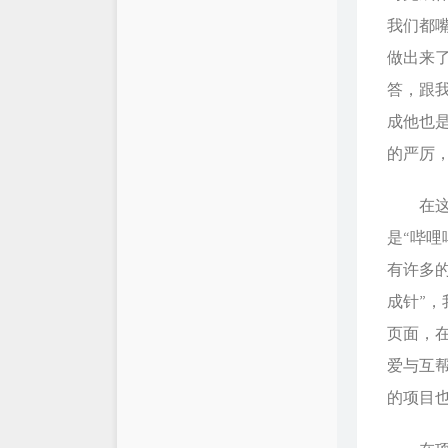
我们都
做出来
答，跟
成他也
的严厉
在这一
是“哔哩
有许多
成针”
页面，
爱与互
的项目