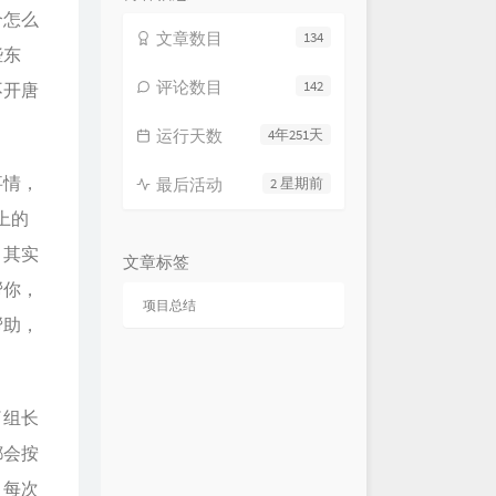
个怎么
文章数目
134
些东
评论数目
142
不开唐
运行天数
4年251天
事情，
最后活动
2 星期前
上的
，其实
文章标签
帮你，
项目总结
帮助，
了组长
都会按
，每次