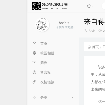
来自蒋
Arvin
一个快乐的海盗~
博
Arvin
2
主：
首页
首页
校园相册
归档
说实话
留言板
里，从
人都在
友情链接
出来的
分类
这一刻