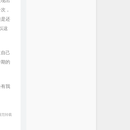
展现出
一次，
但是还
以这
道自己
学期的
会有我
规范转载