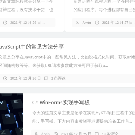
篇文章纯粹就是分享一下今
前言进程与线程进程:一个在内存
答辩过程，没有技术干货，也
的应用程序。每个进程都有自己
下这群小兔崽子这两个多月的
一块内存空间,一个进程可以有多
2021 年 12 月 29 日
2 条评论
Arvin
2021 年 12 月 27 日
 &ems...
比如在windows系统中,一个运行的xx.
JavaScript中的常见方法分享
章是分享在JavaScript中的一些常见方法，比如说格式化时间、获取url
间随机数等等。🎯获取URL请求参数此方法可用于获取u...
2021 年 12 月 26 日
2 条评论
C#-WinForms实现手写板
今天的这篇文章主要是记录在实现MyKTV项目过程中的
能，手写板。下方内容由黄晓宇老师提供准备工作首...
Arvin
2021 年 12 月 25 日
19 条评论