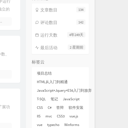
中运行
独立的
文章数目
134
个线程,
6 条评论
评论数目
142
e...
运行天数
4年249天
最后活动
2 星期前
参数、
标签云
项目总结
HTML从入门到精通
JavaScript+Jquery+ES6入门到放弃
T-SQL
笔记
JavaScript
扩展功
CSS
C#
答辩
软件安装
IIS
mvc
CSS3
vue.js
vue
typecho
Winforms