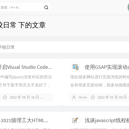
校日常 下的文章
学校日常
开启Visual Studio Code编写jQuery语法提示
de中编写jQuery没有对应的语法
现在很多网站进行页面浏览的时
个对于新手而言太不友好了，
会有很多页面动画，很多动画都
通过安装插件或者安装依赖完
脚本实现的。在S1阶段的网页设
2022 年 09 月 16 日
暂无评论
Arvin
2022 年 01 月 03 日
示扩展。
中，很多同学也想实现类似的效
是我们在S1阶段...
记-2021级理工大HTML项目答辩