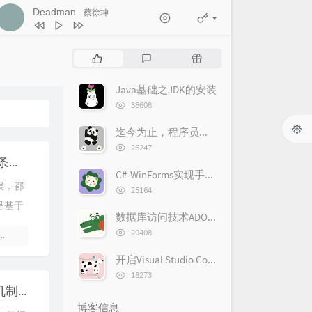
Deadman
- 蔡徐坤
1
Deadman
蔡徐坤
热
最
随
2
人间
王菲
门
新
机
文
评
文
Java基础之JDK的安装
3
世界赠予我的
王菲
章
论
章
浏
38608
4
歌曲：上春山 (Live)
览
次
迄今为止，程序员最佳输入法非Rime莫属
魏晨 / 魏大勋 / 白敬亭
5
当你孤单你会想起谁
张栋梁
数:
浏
26247
6
下一个天亮
郭静
览
使用GSAP实现滚动条交互动画
次
C#-WinForms实现手写板
7
忽然之间
莫文蔚
数:
候，都
浏
25164
8
奢香夫人
凤凰传奇
览
是基于
次
数据库访问技术ADO.NET
9
西厢
后弦
计项目
数:
浏
20408
9 条评论
10
男孩别哭
海龟先生
览
果，但
次
开启Visual Studio Code编写jQuery语法提示
数:
浏
18273
览
浅谈javascript线程机制和事件机制
次
博客信息
数: