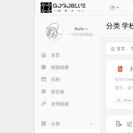
分类 学
Arvin
一个快乐的海盗~
首页
首页
校园相册
归档
在VS Co
提示，这
留言板
我们可以
Arvin
友情链接
成语法提
📝
分类