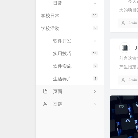
今天这
日常
天的项目
学校日常
10
是记录一
Arvin
成长与收获。
学校活动
0
软件开发
实用技巧
18
前言这篇文
软件实施
6
产生指定区
生活碎片
2
Arvin
页面
留言板
友链
友情链接
口袋刷题
优秀项目展